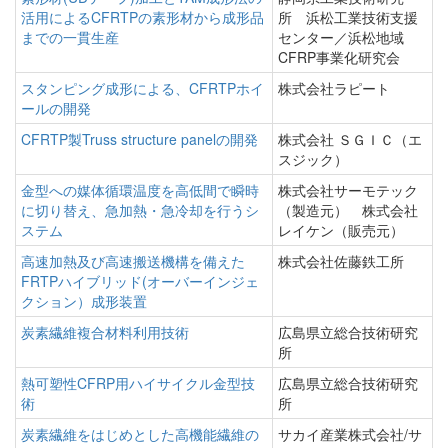
活用によるCFRTPの素形材から成形品
所 浜松工業技術支援
までの一貫生産
センター／浜松地域
CFRP事業化研究会
スタンピング成形による、CFRTPホイ
株式会社ラピート
ールの開発
CFRTP製Truss structure panelの開発
株式会社 ＳＧＩＣ（エ
スジック）
金型への媒体循環温度を高低間で瞬時
株式会社サーモテック
に切り替え、急加熱・急冷却を行うシ
（製造元） 株式会社
ステム
レイケン（販売元）
高速加熱及び高速搬送機構を備えた
株式会社佐藤鉄工所
FRTPハイブリッド(オーバーインジェ
クション）成形装置
炭素繊維複合材料利用技術
広島県立総合技術研究
所
熱可塑性CFRP用ハイサイクル金型技
広島県立総合技術研究
術
所
炭素繊維をはじめとした高機能繊維の
サカイ産業株式会社/サ