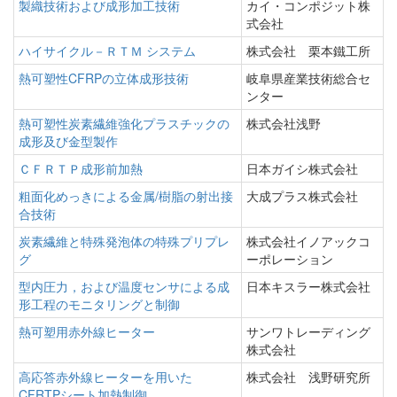
製織技術および成形加工技術
カイ・コンポジット株
式会社
ハイサイクル－ＲＴＭ システム
株式会社 栗本鐵工所
熱可塑性CFRPの立体成形技術
岐阜県産業技術総合セ
ンター
熱可塑性炭素繊維強化プラスチックの
株式会社浅野
成形及び金型製作
ＣＦＲＴＰ成形前加熱
日本ガイシ株式会社
粗面化めっきによる金属/樹脂の射出接
大成プラス株式会社
合技術
炭素繊維と特殊発泡体の特殊プリプレ
株式会社イノアックコ
グ
ーポレーション
型内圧力，および温度センサによる成
日本キスラー株式会社
形工程のモニタリングと制御
熱可塑用赤外線ヒーター
サンワトレーディング
株式会社
高応答赤外線ヒーターを用いた
株式会社 浅野研究所
CFRTPシート加熱制御