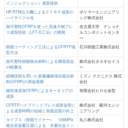
インジェクション）成形技術
HP-RTM注入機によるＣＦＲＰ成形の
ポリマーエンジニアリ
ハイサイクル化
ング株式会社
熱可塑性CFRPを使った高速大物プレ
名古屋大学 ナショナ
ス成形技術（LFT-D工法）の開発
ルコンポジットセンタ
ー
樹脂コーティング工法によるCFRTP成
石川樹脂工業株式会社
型方法
熱可塑性樹脂複合材料による構造部品
株式会社タカギセイコ
の軽量化
ー
組物技術を用いた炭素繊維強化複合材
ミズノ テクニクス 株式
料(CFRP)の用途展開
会社
磁性体添加CFRPによるモータコアの
有限会社ヒロセ金型
成形
CFRTPハイブリッドプレス成形金型に
株式会社 駿河エンジ
よる成形時間の短縮と表面品質の向上
ニアリング
タイプ４（樹脂ライナー） 106MPa
丸八株式会社
複合容器蓄圧器による 水素社会イン