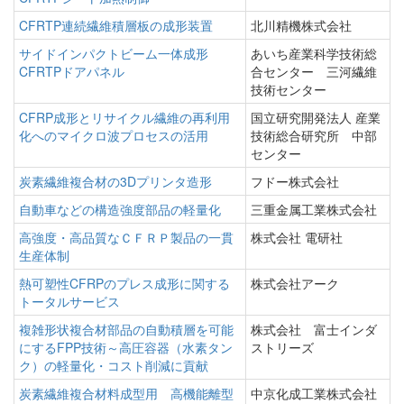
CFRTP連続繊維積層板の成形装置
北川精機株式会社
サイドインパクトビーム一体成形
あいち産業科学技術総
CFRTPドアパネル
合センター 三河繊維
技術センター
CFRP成形とリサイクル繊維の再利用
国立研究開発法人 産業
化へのマイクロ波プロセスの活用
技術総合研究所 中部
センター
炭素繊維複合材の3Dプリンタ造形
フドー株式会社
自動車などの構造強度部品の軽量化
三重金属工業株式会社
高強度・高品質なＣＦＲＰ製品の一貫
株式会社 電研社
生産体制
熱可塑性CFRPのプレス成形に関する
株式会社アーク
トータルサービス
複雑形状複合材部品の自動積層を可能
株式会社 富士インダ
にするFPP技術～高圧容器（水素タン
ストリーズ
ク）の軽量化・コスト削減に貢献
炭素繊維複合材料成型用 高機能離型
中京化成工業株式会社