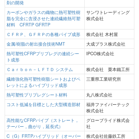
剤の開発
カーボンやガラスの織物に熱可塑性樹
サンワトレーディング
脂を完全に含浸させた連続繊維熱可塑
株式会社
材料 CFRTP GFRTP
ＣＦＲＰ、ＧＦＲＰの各種パイプ成形
株式会社 木村屋
金属/樹脂の射出接合技術NMT
大成プラス株式会社
熱可塑性CFRPプリプレグの連続シー
IPCO株式会社
ト成形
Ｃａｒｂｏｎ－ＬＦＴＤ システム
株式会社 栗本鐵工所
繊維強化熱可塑性樹脂シートおよびペ
三重県工業研究所
レットによるハイブリッド成形
熱可塑性プリプレグシート材料
丸八株式会社
コスト低減を目標とした大型構造部材
福井ファイバーテック
株式会社
高性能なCFRPパイプ（ストレート，
グローブライド株式会
テーパー，曲がり，延長式）
社
C（G）FRTPハイブリッド（オーバー
株式会社佐藤鉄工所