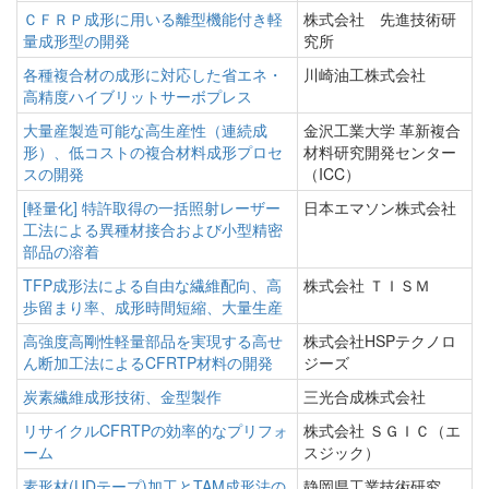
ＣＦＲＰ成形に用いる離型機能付き軽
株式会社 先進技術研
量成形型の開発
究所
各種複合材の成形に対応した省エネ・
川崎油工株式会社
高精度ハイブリットサーボプレス
大量産製造可能な高生産性（連続成
金沢工業大学 革新複合
形）、低コストの複合材料成形プロセ
材料研究開発センター
スの開発
（ICC）
[軽量化] 特許取得の一括照射レーザー
日本エマソン株式会社
工法による異種材接合および小型精密
部品の溶着
TFP成形法による自由な繊維配向、高
株式会社 ＴＩＳＭ
歩留まり率、成形時間短縮、大量生産
高強度高剛性軽量部品を実現する高せ
株式会社HSPテクノロ
ん断加工法によるCFRTP材料の開発
ジーズ
炭素繊維成形技術、金型製作
三光合成株式会社
リサイクルCFRTPの効率的なプリフォ
株式会社 ＳＧＩＣ（エ
ーム
スジック）
素形材(UDテープ)加工とTAM成形法の
静岡県工業技術研究