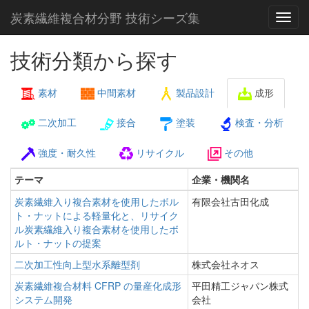
炭素繊維複合材分野 技術シーズ集
技術分類から探す
素材
中間素材
製品設計
成形
二次加工
接合
塗装
検査・分析
強度・耐久性
リサイクル
その他
テーマ
企業・機関名
炭素繊維入り複合素材を使用したボル
有限会社古田化成
ト・ナットによる軽量化と、リサイク
ル炭素繊維入り複合素材を使用したボ
ルト・ナットの提案
二次加工性向上型水系離型剤
株式会社ネオス
炭素繊維複合材料 CFRP の量産化成形
平田精工ジャパン株式
システム開発
会社