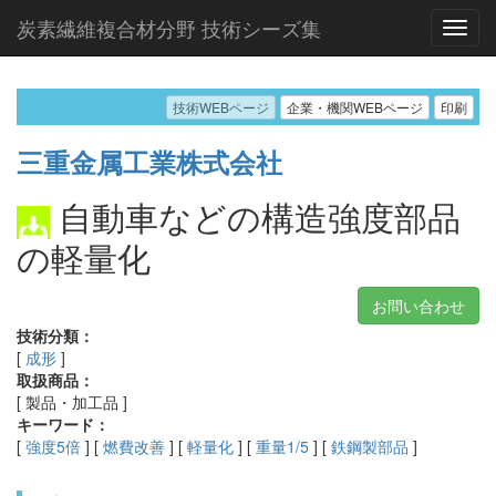
炭素繊維複合材分野 技術シーズ集
技術WEBページ
企業・機関WEBページ
印刷
三重金属工業株式会社
自動車などの構造強度部品
の軽量化
お問い合わせ
技術分類：
[
成形
]
取扱商品：
[ 製品・加工品 ]
キーワード：
[
強度5倍
] [
燃費改善
] [
軽量化
] [
重量1/5
] [
鉄鋼製部品
]