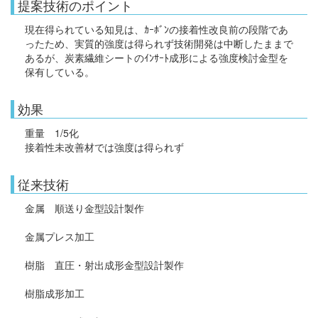
提案技術のポイント
現在得られている知見は、ｶｰﾎﾞﾝの接着性改良前の段階であ
ったため、実質的強度は得られず技術開発は中断したままで
あるが、炭素繊維シートのｲﾝｻｰﾄ成形による強度検討金型を
保有している。
効果
重量 1/5化
接着性未改善材では強度は得られず
従来技術
金属 順送り金型設計製作
金属プレス加工
樹脂 直圧・射出成形金型設計製作
樹脂成形加工