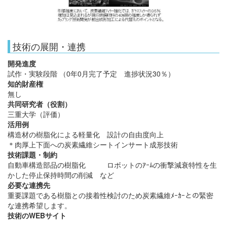
技術の展開・連携
開発進度
試作・実験段階 （0年0月完了予定 進捗状況30％）
知的財産権
無し
共同研究者（役割）
三重大学（評価）
活用例
構造材の樹脂化による軽量化 設計の自由度向上
＊肉厚上下面への炭素繊維シートインサート成形技術
技術課題・制約
自動車構造部品の樹脂化 ロボットのｱｰﾑの衝撃減衰特性を生
かした停止保持時間の削減 など
必要な連携先
重要課題である樹脂との接着性検討のため炭素繊維ﾒｰｶｰとの緊密
な連携希望します。
技術のWEBサイト