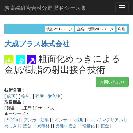
炭素繊維複合材分野 技術シーズ集
技術WEBページ
企業・機関WEBページ
印刷
大成プラス株式会社
粗面化めっきによる
金属/樹脂の射出接合技術
お問い合わせ
技術分類：
[
成形
] [
接合
] [
強度・耐久性
]
取扱商品：
[ 製品・加工品 ] [ サービス ]
キーワード：
[
SDGs
] [
アンカー効果
] [
インサート成形
] [
マルチマテリアル
] [
めっき
] [
接合
] [
異種材
] [
異種材接合
] [
軽量化
] [
鍍金
]