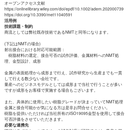
オープンアクセス文献
https://onlinelibrary.wiley.com/doi/epdf/10.1002/adem.202000739
https://doi.org/10.3390/met11040591
活用例
技術課題・制約
商流としては弊社既存技術であるNMTと同等になります。
(下記はNMTの場合)
射出接合における対応可能範囲：
樹脂材料の選定、接合可否の試作評価、金属材料へのNMT処
理、金型設計、成形
金属の表面処理から成形まで行え、試作研究から生産までも一貫
して行える数少ない会社です。
量産へのビジネスモデルとしては成形まで当社で行うことが多い
ですが成形をお客様で実施する場合もございます。
また、具体的に使用したい樹脂グレードが決まっていてNMT処理
金属と接合可能かが気になる方は是非お問合せください。
樹脂を提供いただければ当社所有のISO19095金型を使用して接合
可否評価をさせていただきます。
必要な連携先