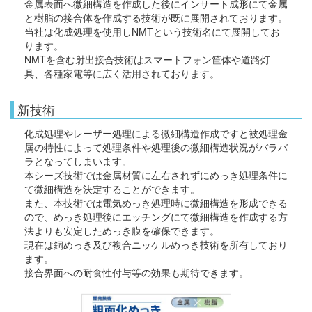
金属表面へ微細構造を作成した後にインサート成形にて金属
と樹脂の接合体を作成する技術が既に展開されております。
当社は化成処理を使用しNMTという技術名にて展開してお
ります。
NMTを含む射出接合技術はスマートフォン筐体や道路灯
具、各種家電等に広く活用されております。
新技術
化成処理やレーザー処理による微細構造作成ですと被処理金
属の特性によって処理条件や処理後の微細構造状況がバラバ
ラとなってしまいます。
本シーズ技術では金属材質に左右されずにめっき処理条件に
て微細構造を決定することができます。
また、本技術では電気めっき処理時に微細構造を形成できる
ので、めっき処理後にエッチングにて微細構造を作成する方
法よりも安定しためっき膜を確保できます。
現在は銅めっき及び複合ニッケルめっき技術を所有しており
ます。
接合界面への耐食性付与等の効果も期待できます。