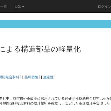
ズ一覧
目次
ログイ
による構造部品の軽量化
樹脂複合材料
] [
熱可塑性
] [
生産性
]
進む中、航空機や高級車に採用されている熱硬化性樹脂複合材料は生産
可塑性樹脂複合材料の成形技術を確立し、安定した高速成形を実現した