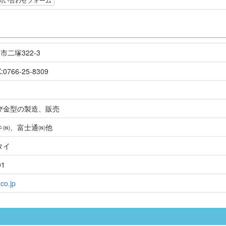
岡市二塚322-3
:0766-25-8309
び金型の製造、販売
キ㈱、富士通㈱他
タイ
01
.co.jp