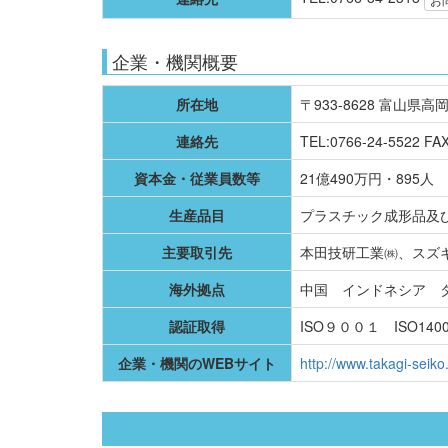
企業・機関概要
所在地
〒933-8628 富山県高
連絡先
TEL:0766-24-5522 FAX
資本金・従業員数等
21億490万円・895人
生産品目
プラスチック成形品及
主要取引先
本田技研工業㈱、スズ
海外拠点
中国 インドネシア 
認証取得
ISO９００１ ISO140
企業・機関のWEBサイト
http://www.takagi-seiko