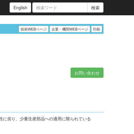
ン
English
検索
技術WEBページ
企業・機関WEBページ
印刷
お問い合わせ
性に劣り、少量生産部品への適用に限られている