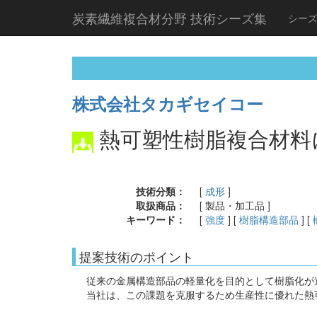
炭素繊維複合材分野 技術シーズ集
シー
株式会社タカギセイコー
熱可塑性樹脂複合材料
技術分類：
[
成形
]
取扱商品：
[ 製品・加工品 ]
キーワード：
[
強度
] [
樹脂構造部品
] [
提案技術のポイント
従来の金属構造部品の軽量化を目的として樹脂化が
当社は、この課題を克服するため生産性に優れた熱