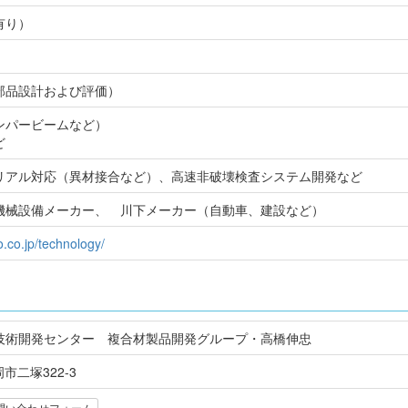
有り）
部品設計および評価）
ンパービームなど）
ど
リアル対応（異材接合など）、高速非破壊検査システム開発など
機械設備メーカー、 川下メーカー（自動車、建設など）
o.co.jp/technology/
技術開発センター 複合材製品開発グループ・高橋伸忠
岡市二塚322-3
問い合わせフォーム