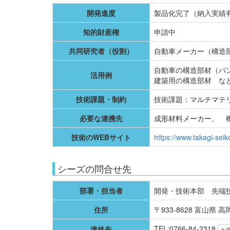
開発進度
製品化完了（納入実績
知的財産権
申請中
共同研究者（役割）
自動車メーカー（構造
自動車の構造部材（バ
活用例
建築用の構造部材 な
技術課題・制約
技術課題：マルチマテ
必要な連携先
成形材料メーカー、 
技術のWEBサイト
https://www.takagi-seik
シーズの問合せ先
部署・担当者
開発・技術本部 先端
住所
〒933-8628 富山県 高
TEL:0766-84-2318
連絡先
お