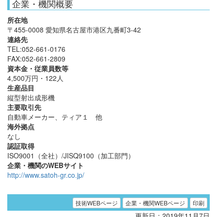
企業・機関概要
所在地
〒455-0008 愛知県名古屋市港区九番町3-42
連絡先
TEL:052-661-0176
FAX:052-661-2809
資本金・従業員数等
4,500万円・122人
生産品目
縦型射出成形機
主要取引先
自動車メーカー、ティア１ 他
海外拠点
なし
認証取得
ISO9001（全社）/JISQ9100（加工部門）
企業・機関のWEBサイト
http://www.satoh-gr.co.jp/
技術WEBページ
企業・機関WEBページ
印刷
更新日：2019年11月7日