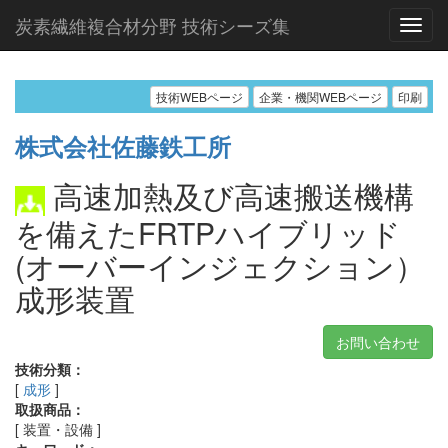
炭素繊維複合材分野 技術シーズ集
技術WEBページ
企業・機関WEBページ
印刷
株式会社佐藤鉄工所
高速加熱及び高速搬送機構
を備えたFRTPハイブリッド
(オーバーインジェクション）
成形装置
お問い合わせ
技術分類：
[
成形
]
取扱商品：
[ 装置・設備 ]