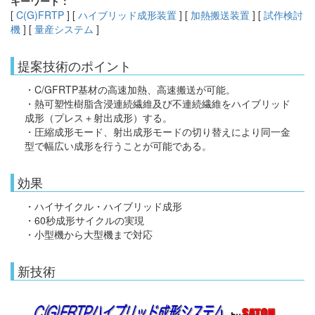
キーワード：
[
C(G)FRTP
] [
ハイブリッド成形装置
] [
加熱搬送装置
] [
試作検討
機
] [
量産システム
]
提案技術のポイント
・C/GFRTP基材の高速加熱、高速搬送が可能。
・熱可塑性樹脂含浸連続繊維及び不連続繊維をハイブリッド
成形（プレス＋射出成形）する。
・圧縮成形モード、射出成形モードの切り替えにより同一金
型で幅広い成形を行うことが可能である。
効果
・ハイサイクル・ハイブリッド成形
・60秒成形サイクルの実現
・小型機から大型機まで対応
新技術