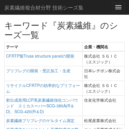
炭素繊維複合材分野 技術シーズ集
キーワード『炭素繊維』のシ
ーズ一覧
テーマ
企業・機関名
CFRTP製Truss structure panelの開発
株式会社 ＳＧＩＣ
（エスジック）
プリプレグの開発・受託加工・生産
日本レヂボン株式会
社
リサイクルCFRTPの効率的なプリフォー
株式会社 ＳＧＩＣ
ム
（エスジック）
射出成形用LCP系炭素繊維強化コンパウ
住友化学株式会社
ンド スミカスーパーSCG-380A(R＆
D)、SCG-420(R＆D)
炭素繊維プリプレグのゲルタイム測定
松尾産業株式会社