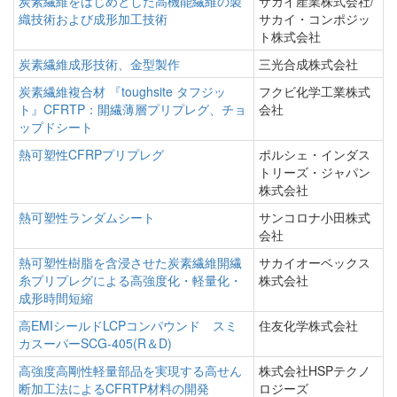
炭素繊維をはじめとした高機能繊維の製
サカイ産業株式会社/
織技術および成形加工技術
サカイ・コンポジッ
ト株式会社
炭素繊維成形技術、金型製作
三光合成株式会社
炭素繊維複合材 『toughsite タフジッ
フクビ化学工業株式
ト』CFRTP：開繊薄層プリプレグ、チョ
会社
ップドシート
熱可塑性CFRPプリプレグ
ポルシェ・インダス
トリーズ・ジャパン
株式会社
熱可塑性ランダムシート
サンコロナ小田株式
会社
熱可塑性樹脂を含浸させた炭素繊維開繊
サカイオーベックス
糸プリプレグによる高強度化・軽量化・
株式会社
成形時間短縮
高EMIシールドLCPコンパウンド スミ
住友化学株式会社
カスーパーSCG-405(R＆D)
高強度高剛性軽量部品を実現する高せん
株式会社HSPテクノ
断加工法によるCFRTP材料の開発
ロジーズ