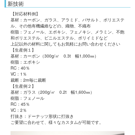
新技術
【対応材料例】
基材：カーボン、ガラス、アラミド、バサルト、ポリエステ
ル、その他有機繊維などの、織物、不織布
樹脂：フェノール、エポキシ、フェノキシ、メラミン、不飽
和ポリエステル、ビニルエステル、ポリイミドなど
上記以外の材料に関してもお気軽にお問い合わせください
【生産例１】
基材：カーボン（300g/㎡ 0.3t 幅1,000㎜）
樹脂：エポキシ
RC：40％
VC：1％
裁断：2m毎に裁断
【生産例２】
基材：ガラス（200g/㎡ 0.2t 幅1,600㎜）
樹脂：フェノール
RC：45％
VC：2％
打抜き：ドーナッツ形状に打抜き
ご要望に合わせて、様々なカスタムが可能です。