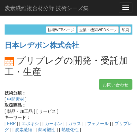
炭素繊維複合材分野 技術シーズ集
技術WEBページ
企業・機関WEBページ
印刷
日本レヂボン株式会社
プリプレグの開発・受託加
工・生産
お問い合わせ
技術分類：
[
中間素材
]
取扱商品：
[ 製品・加工品 ] [ サービス ]
キーワード：
[
FRP
] [
エポキシ
] [
カーボン
] [
ガラス
] [
フェノール
] [
プリプレ
グ
] [
炭素繊維
] [
熱可塑性
] [
熱硬化性
]