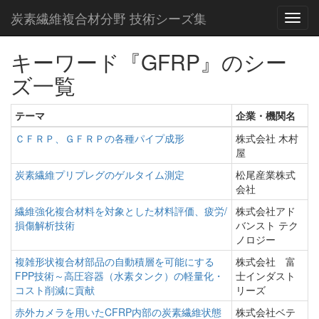
炭素繊維複合材分野 技術シーズ集
キーワード『GFRP』のシー
ズ一覧
テーマ
企業・機関名
ＣＦＲＰ、ＧＦＲＰの各種パイプ成形
株式会社 木村
屋
炭素繊維プリプレグのゲルタイム測定
松尾産業株式
会社
繊維強化複合材料を対象とした材料評価、疲労/
株式会社アド
損傷解析技術
バンスト テク
ノロジー
複雑形状複合材部品の自動積層を可能にする
株式会社 富
FPP技術～高圧容器（水素タンク）の軽量化・
士インダスト
コスト削減に貢献
リーズ
赤外カメラを用いたCFRP内部の炭素繊維状態
株式会社ベテ