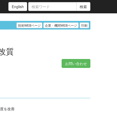
ン
English
検索
技術WEBページ
企業・機関WEBページ
印刷
改質
お問い合わせ
強度を改善