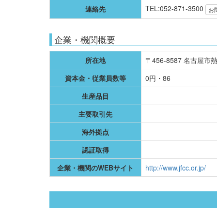
TEL:052-871-3500
連絡先
お
企業・機関概要
所在地
〒456-8587 名古
資本金・従業員数等
0円・86
生産品目
主要取引先
海外拠点
認証取得
企業・機関のWEBサイト
http://www.jfcc.or.jp/