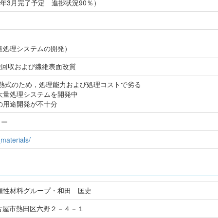
8年3月完了予定 進捗状況90％）
量処理システムの開発）
維回収および繊維表面改質
加熱式のため，処理能力および処理コストで劣る
大量処理システムを開発中
の用途開発が不十分
カー
_materials/
頼性材料グループ・和田 匡史
県 名古屋市熱田区六野２－４－１