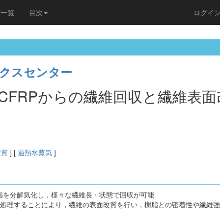
ズ一覧
目次
ログイ
クスセンター
CFRPからの繊維回収と繊維表面
改質
] [
過熱水蒸気
]
樹脂を分解気化し，様々な繊維長・状態で回収が可能
で処理することにより，繊維の表面改質を行い，樹脂との密着性や繊維