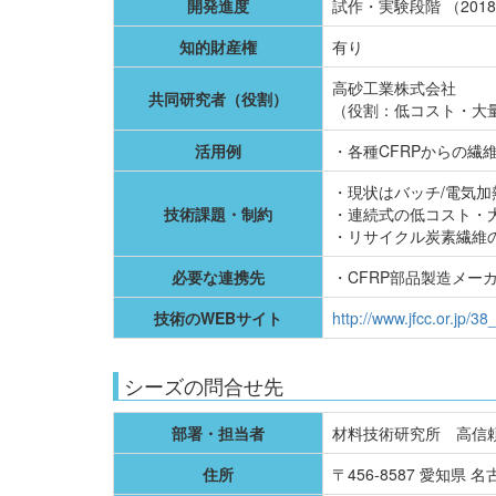
開発進度
試作・実験段階 （201
知的財産権
有り
高砂工業株式会社
共同研究者（役割）
（役割：低コスト・大
活用例
・各種CFRPからの繊
・現状はバッチ/電気
技術課題・制約
・連続式の低コスト・
・リサイクル炭素繊維
必要な連携先
・CFRP部品製造メー
技術のWEBサイト
http://www.jfcc.or.jp/38
シーズの問合せ先
部署・担当者
材料技術研究所 高信
住所
〒456-8587 愛知