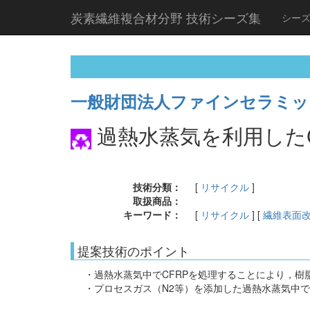
炭素繊維複合材分野 技術シーズ集
シー
一般財団法人ファインセラミッ
過熱水蒸気を利用した
技術分類：
[
リサイクル
]
取扱商品：
キーワード：
[
リサイクル
] [
繊維表面
提案技術のポイント
・過熱水蒸気中でCFRPを処理することにより，
・プロセスガス（N2等）を添加した過熱水蒸気中