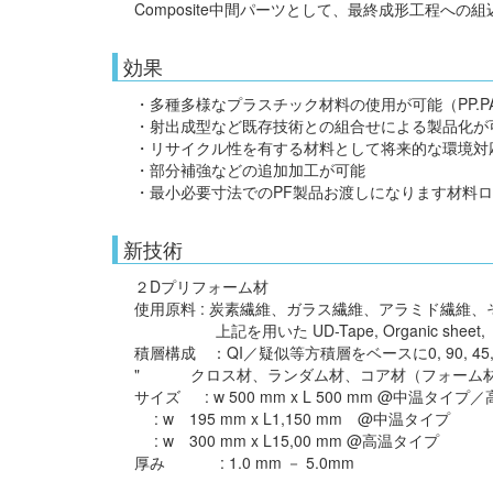
Composite中間パーツとして、最終成形工程へ
効果
・多種多様なプラスチック材料の使用が可能（PP.PA,PC,T
・射出成型など既存技術との組合せによる製品化が
・リサイクル性を有する材料として将来的な環境対
・部分補強などの追加加工が可能
・最小必要寸法でのPF製品お渡しになります材料
新技術
２Dプリフォーム材
使用原料 : 炭素繊維、ガラス繊維、アラミド繊維
上記を用いた UD-Tape, Organic sheet, 
積層構成 ：QI／疑似等方積層をベースに0, 90, 4
" クロス材、ランダム材、コア材（フォーム材
サイズ : w 500 mm x L 500 mm @中温タイ
: w 195 mm x L1,150 mm @中温タイプ
: w 300 mm x L15,00 mm @高温タイプ
厚み : 1.0 mm － 5.0mm