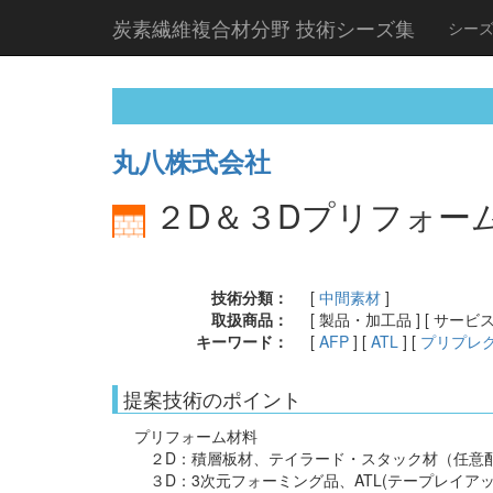
炭素繊維複合材分野 技術シーズ集
シー
丸八株式会社
２D＆３Dプリフォー
技術分類：
[
中間素材
]
取扱商品：
[ 製品・加工品 ] [ サービス
キーワード：
[
AFP
] [
ATL
] [
プリプレ
提案技術のポイント
プリフォーム材料
２D：積層板材、テイラード・スタック材（任意
３D：3次元フォーミング品、ATL(テープレイア