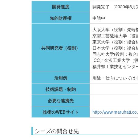
開発進度
開発完了 （2020年5
知的財産権
申請中
大阪大学（役割：先端
京都工芸繊維大学（役
東京大学（役割：複合
共同研究者（役割）
日本大学（役割：複合
同志社大学(役割：複
ICC／金沢工業大学（
福井県工業技術センタ
活用例
用途・仕向については
技術課題・制約
必要な連携先
技術のWEBサイト
http://www.maruhati.co.
シーズの問合せ先