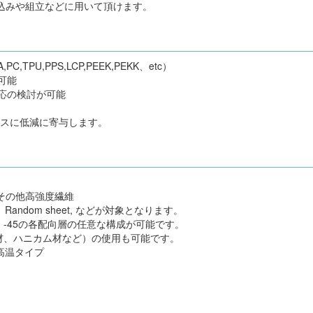
の組込みや組立などに用いて頂けます。
PU,PPS,LCP,PEEK,PEKK、etc）
可能
応の検討が可能
ロスに低減に寄与します。
、その他高強度繊維
Random sheet, などが対象となります。
5, -45の各配向層の任意な構成が可能です。
、ハニカム材など）の使用も可能です。
プ／高温タイプ