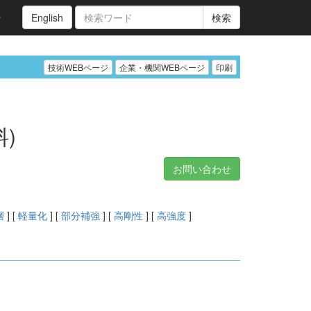
ン
English
検索
技術WEBページ
企業・機関WEBページ
印刷
)
お問い合わせ
層
] [
軽量化
] [
部分補強
] [
高剛性
] [
高強度
]