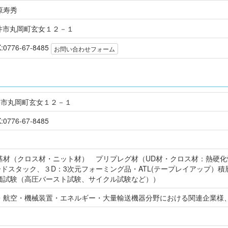
原寿秀
 坂井市丸岡町玄女１２－１
X:0776-67-8485
お問い合わせフォーム
県坂井市丸岡町玄女１２－１
:0776-67-8485
基材（クロス材・ニット材） プリプレグ材（UD材・クロス材：熱硬
ドスタック、３D：3次元フォーミング品・ATL(テープレイアップ）積
価試験（高圧バースト試験、サイクル試験など））
・航空・機械装置・エネルギー・大量輸送機器分野における関連企業様、