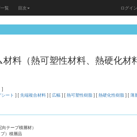
ズ一覧
目次
ログイ
ム材料（熱可塑性材料、熱硬化材料
 ]
グシート
] [
先端複合材料
] [
広幅
] [
熱可塑性樹脂
] [
熱硬化性樹脂
] [
薄
配向テープ積層材）
ップ）積層品