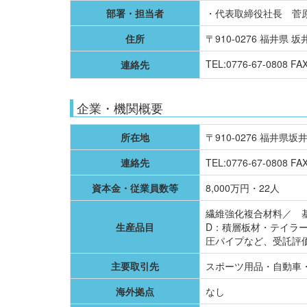
部署・担当者
・代表取締役社長 菅
住所
〒910-0276 福井県
TEL:0776-67-0808 FA
連絡先
企業・機関概要
所在地
〒910-0276 福井
連絡先
TEL:0776-67-0808 FAX
資本金・従業員数等
8,000万円・22人
繊維強化複合材料／ 
生産品目
D：積層板材・テイラー
圧パイプなど、受託評
主要取引先
スポーツ用品・自動車
海外拠点
なし