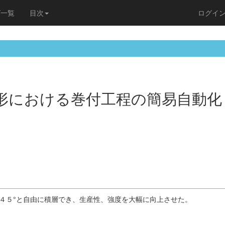
ズ一覧
目次
ログイ
成形における巻付工程の簡易自動化
°４５°と自由に積層でき、生産性、強度を大幅に向上させた。