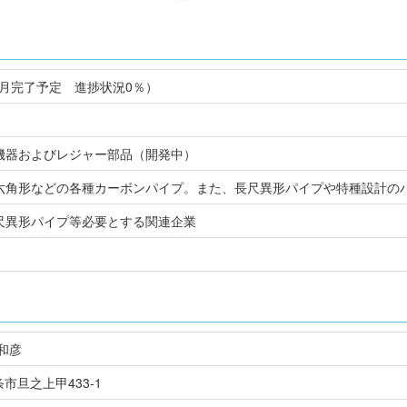
0月完了予定 進捗状況0％）
）
機器およびレジャー部品（開発中）
六角形などの各種カーボンパイプ。また、長尺異形パイプや特種設計の
尺異形パイプ等必要とする関連企業
和彦
西条市旦之上甲433-1