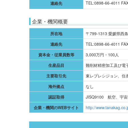
TEL:0898-66-4011 FA
連絡先
企業・機関概要
所在地
〒799-1313 愛媛県西
連絡先
TEL:0898-66-4011 FAX
資本金・従業員数等
3,000万円・100人
生産品目
難削材精密加工及び電
主要取引先
東レプレシジョン、住
海外拠点
なし
認証取得
JISQ9100 航空、宇
企業・機関のWEBサイト
http://www.tanakag.co.j