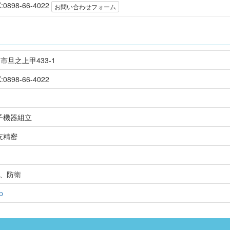
X:0898-66-4022
お問い合わせフォーム
条市旦之上甲433-1
:0898-66-4022
子機器組立
友精密
宙、防衛
p