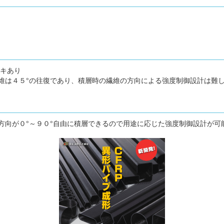
ツキあり
維は４５°の往復であり、積層時の繊維の方向による強度制御設計は難
方向が０°～９０°自由に積層できるので用途に応じた強度制御設計が可