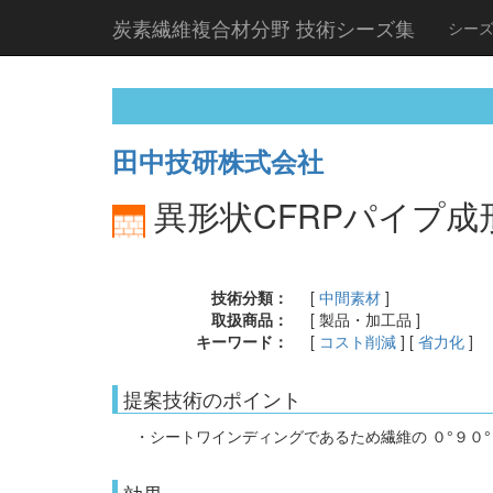
炭素繊維複合材分野 技術シーズ集
シー
田中技研株式会社
異形状CFRPパイプ
技術分類：
[
中間素材
]
取扱商品：
[ 製品・加工品 ]
キーワード：
[
コスト削減
] [
省力化
]
提案技術のポイント
・シートワインディングであるため繊維の ０°９０