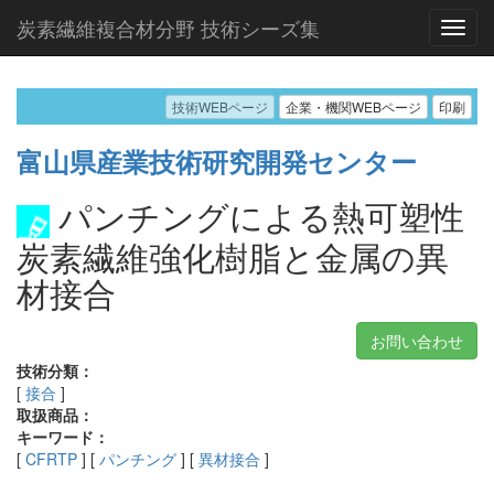
炭素繊維複合材分野 技術シーズ集
技術WEBページ
企業・機関WEBページ
印刷
富山県産業技術研究開発センター
パンチングによる熱可塑性
炭素繊維強化樹脂と金属の異
材接合
お問い合わせ
技術分類：
[
接合
]
取扱商品：
キーワード：
[
CFRTP
] [
パンチング
] [
異材接合
]