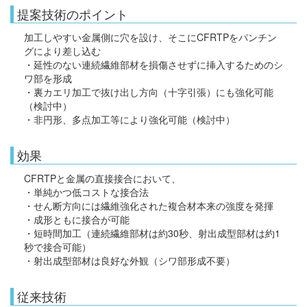
提案技術のポイント
加工しやすい金属側に穴を設け、そこにCFRTPをパンチン
グにより差し込む
・延性のない連続繊維部材を損傷させずに挿入するためのシ
ワ部を形成
・裏カエリ加工で抜け出し方向（十字引張）にも強化可能
（検討中）
・非円形、多点加工等により強化可能（検討中）
効果
CFRTPと金属の直接接合において、
・単純かつ低コストな接合法
・せん断方向には繊維強化された複合材本来の強度を発揮
・成形ともに接合が可能
・短時間加工（連続繊維部材は約30秒、射出成型部材は約1
秒で接合可能）
・射出成型部材は良好な外観（シワ部形成不要）
従来技術