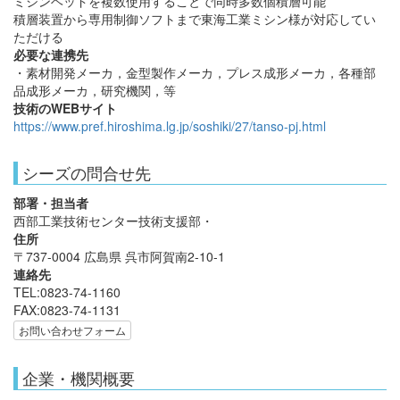
ミシンヘッドを複数使用することで同時多数個積層可能
積層装置から専用制御ソフトまで東海工業ミシン様が対応してい
ただける
必要な連携先
・素材開発メーカ，金型製作メーカ，プレス成形メーカ，各種部
品成形メーカ，研究機関，等
技術のWEBサイト
https://www.pref.hiroshima.lg.jp/soshiki/27/tanso-pj.html
シーズの問合せ先
部署・担当者
西部工業技術センター技術支援部・
住所
〒737-0004 広島県 呉市阿賀南2-10-1
連絡先
TEL:0823-74-1160
FAX:0823-74-1131
お問い合わせフォーム
企業・機関概要