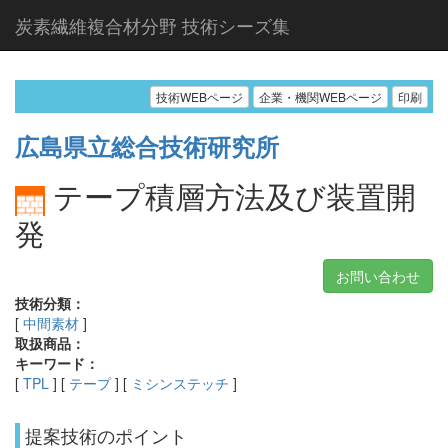
炭素繊維複合材分野 技術シーズ集
技術WEBページ
企業・機関WEBページ
印刷
広島県立総合技術研究所
テープ積層方法及び装置開
発
お問い合わせ
技術分類：
[
中間素材
]
取扱商品：
キーワード：
[
TPL
] [
テープ
] [
ミシンステッチ
]
提案技術のポイント