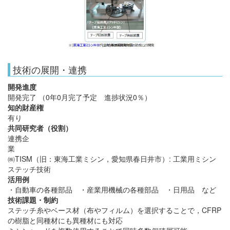
技術の展開・連携
開発進度
開発完了 （0年0月完了予定 進捗状況0％）
知的財産権
有り
共同研究者（役割）
連携企
㈱TISM（旧：東海工業ミシン，愛知県春日井市）: 工業用ミシン
ステッチ技術
活用例
・自動車の各種部品 ・産業用機械の各種部品 ・日用品 など
技術課題・制約
ステッチ糸やベース材（布やフィルム）を選択することで，CFRP
の樹脂と同種材にも異種材にも対応