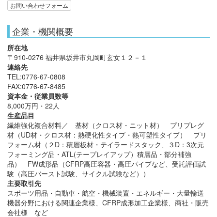
お問い合わせフォーム
企業・機関概要
所在地
〒910-0276 福井県坂井市丸岡町玄女１２－１
連絡先
TEL:0776-67-0808
FAX:0776-67-8485
資本金・従業員数等
8,000万円・22人
生産品目
繊維強化複合材料／ 基材（クロス材・ニット材） プリプレグ
材（UD材・クロス材：熱硬化性タイプ・熱可塑性タイプ） プリ
フォーム材（２D：積層板材・テイラードスタック、３D：3次元
フォーミング品・ATL(テープレイアップ）積層品・部分補強
品） FW成形品（CFRP高圧容器・高圧パイプなど、受託評価試
験（高圧バースト試験、サイクル試験など））
主要取引先
スポーツ用品・自動車・航空・機械装置・エネルギー・大量輸送
機器分野における関連企業様、CFRP成形加工企業様、商社・販売
会社様 など