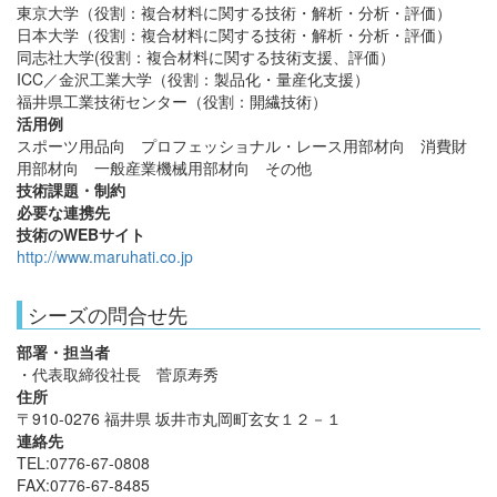
東京大学（役割：複合材料に関する技術・解析・分析・評価）
日本大学（役割：複合材料に関する技術・解析・分析・評価）
同志社大学(役割：複合材料に関する技術支援、評価）
ICC／金沢工業大学（役割：製品化・量産化支援）
福井県工業技術センター（役割：開繊技術）
活用例
スポーツ用品向 プロフェッショナル・レース用部材向 消費財
用部材向 一般産業機械用部材向 その他
技術課題・制約
必要な連携先
技術のWEBサイト
http://www.maruhati.co.jp
シーズの問合せ先
部署・担当者
・代表取締役社長 菅原寿秀
住所
〒910-0276 福井県 坂井市丸岡町玄女１２－１
連絡先
TEL:0776-67-0808
FAX:0776-67-8485