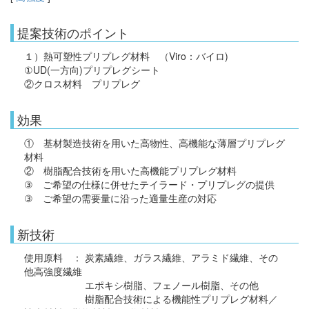
提案技術のポイント
１）熱可塑性プリプレグ材料 （Viro：バイロ)
①UD(一方向)プリプレグシート
②クロス材料 プリプレグ
効果
① 基材製造技術を用いた高物性、高機能な薄層プリプレグ
材料
② 樹脂配合技術を用いた高機能プリプレグ材料
③ ご希望の仕様に併せたテイラード・プリプレグの提供
③ ご希望の需要量に沿った適量生産の対応
新技術
使用原料 ： 炭素繊維、ガラス繊維、アラミド繊維、その
他高強度繊維
エポキシ樹脂、フェノール樹脂、その他
樹脂配合技術による機能性プリプレグ材料／