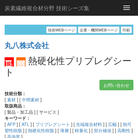
炭素繊維複合材分野 技術シーズ集
技術WEBページ
企業・機関WEBページ
印刷
丸八株式会社
熱硬化性プリプレグシー
ト
お問い合わせ
技術分類：
[
素材
] [
中間素材
]
取扱商品：
[ 製品・加工品 ] [ サービス ]
キーワード：
[
AFP
] [
ATL
] [
プリプレグシート
] [
先端複合材料
] [
広幅
] [
熱可
塑性樹脂
] [
熱硬化性樹脂
] [
薄層
] [
軽量化
] [
部分補強
] [
高剛性
]
[
高強度
]