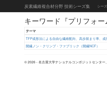
炭素繊維複合材分野 技術シーズ集
シー
キーワード『プリフォー
テーマ
TFP成形法による自由な繊維配向、高歩留まり率、成
開繊ノン・クリンプ・ファブリック（開繊NCF）
© 2026 - 名古屋大学ナショナルコンポジットセン